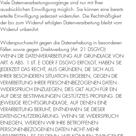
Viele Datenverarbeitungsvorgänge sind nur mit Ihrer
ausdrücklichen Einwilligung möglich. Sie können eine bereits
erteilte Einwilligung jederzeit widerrufen. Die Rechtmäßigkeit
der bis zum Widerruf erfolgten Datenverarbeitung bleibt vom
Widerruf unberührt.
Widerspruchsrecht gegen die Datenerhebung in besonderen
Fällen sowie gegen Direktwerbung (Art. 21 DSGVO)
WENN DIE DATENVERARBEITUNG AUF GRUNDLAGE VON
ART. 6 ABS. 1 LIT. E ODER F DSGVO ERFOLGT, HABEN SIE
JEDERZEIT DAS RECHT, AUS GRÜNDEN, DIE SICH AUS
IHRER BESONDEREN SITUATION ERGEBEN, GEGEN DIE
VERARBEITUNG IHRER PERSONENBEZOGENEN DATEN
WIDERSPRUCH EINZULEGEN; DIES GILT AUCH FÜR EIN
AUF DIESE BESTIMMUNGEN GESTÜTZTES PROFILING. DIE
JEWEILIGE RECHTSGRUNDLAGE, AUF DENEN EINE
VERARBEITUNG BERUHT, ENTNEHMEN SIE DIESER
DATENSCHUTZERKLÄRUNG. WENN SIE WIDERSPRUCH
EINLEGEN, WERDEN WIR IHRE BETROFFENEN
PERSONENBEZOGENEN DATEN NICHT MEHR
VERARBEITEN, ES SEI DENN, WIR KÖNNEN ZWINGENDE